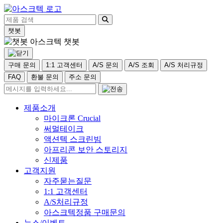
챗봇
아스크텍 챗봇
구매 문의
1:1 고객센터
A/S 문의
A/S 조회
A/S 처리규정
FAQ
환불 문의
주소 문의
제품소개
마이크론 Crucial
써멀테이크
액션텍 스크린빔
아프리콘 보안 스토리지
신제품
고객지원
자주묻는질문
1:1 고객센터
A/S처리규정
아스크텍정품 구매문의
뉴스/이벤트