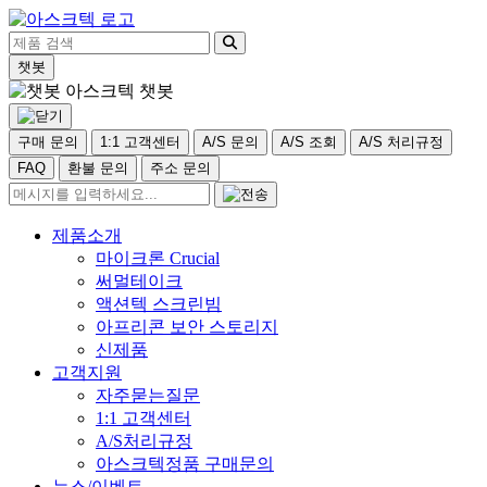
챗봇
아스크텍 챗봇
구매 문의
1:1 고객센터
A/S 문의
A/S 조회
A/S 처리규정
FAQ
환불 문의
주소 문의
제품소개
마이크론 Crucial
써멀테이크
액션텍 스크린빔
아프리콘 보안 스토리지
신제품
고객지원
자주묻는질문
1:1 고객센터
A/S처리규정
아스크텍정품 구매문의
뉴스/이벤트